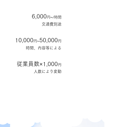
6,000
~
円
/時間
交通費別途
10,000
50,000
~
円
円
時間、内容等による
従業員数×1,000
円
人数により変動